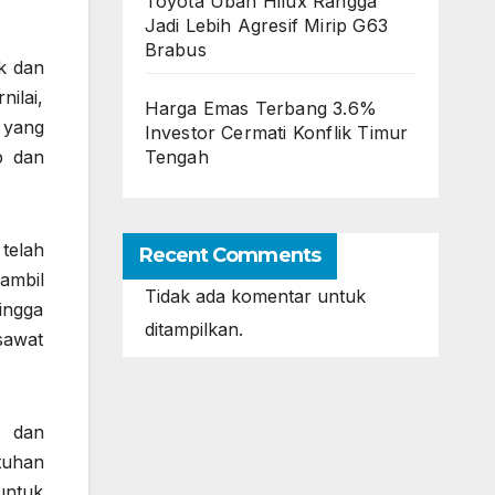
Toyota Ubah Hilux Rangga
Jadi Lebih Agresif Mirip G63
Brabus
k dan
nilai,
Harga Emas Terbang 3.6%
 yang
Investor Cermati Konflik Timur
Tengah
p dan
telah
Recent Comments
ambil
Tidak ada komentar untuk
ingga
ditampilkan.
esawat
n dan
tuhan
untuk