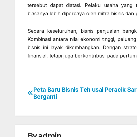
tersebut dapat diatasi. Pelaku usaha yang 
biasanya lebih dipercaya oleh mitra bisnis dan 
Secara keseluruhan, bisnis penjualan bangk
Kombinasi antara nilai ekonomi tinggi, peluan
bisnis ini layak dikembangkan. Dengan strat
finansial, tetapi juga berkontribusi pada per
Peta Baru Bisnis Teh usai Peracik Sa
Navigasi
Berganti
pos
By
admin