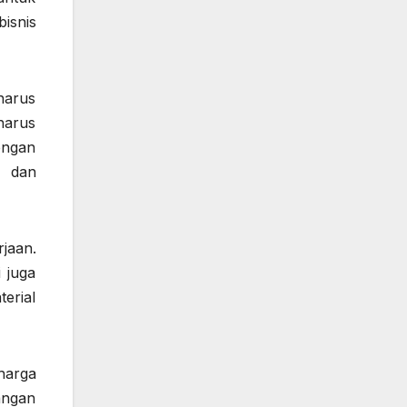
bisnis
harus
 harus
engan
n dan
jaan.
 juga
erial
harga
angan