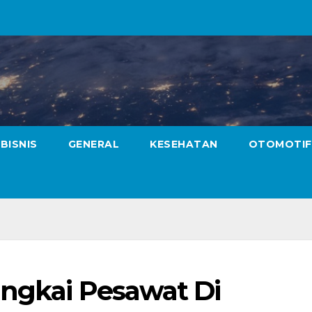
BISNIS
GENERAL
KESEHATAN
OTOMOTIF
angkai Pesawat Di