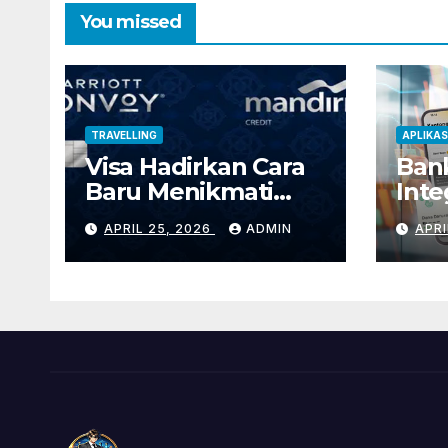
You missed
TRAVELLING
APLIKAS
Visa Hadirkan Cara
Ban
Baru Menikmati
Inte
Travelling lewat
Pem
APRIL 25, 2026
ADMIN
APRI
Marriott Bonvoy
Port
Mandiri Credit Card
Satu