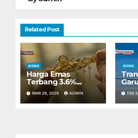
Related Post
BISNIS
BISNIS
Harga Emas
Tran
Terbang 3.6%
Garu
Investor Cermati
Dini
MAR 28, 2026
ADMIN
FEB 3
Konflik Timur
Per
Tengah
Fund