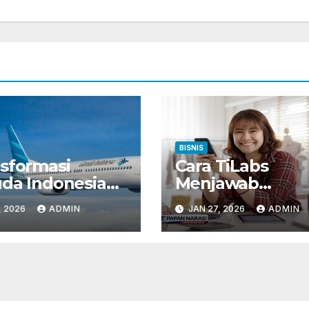
BISNIS
sformasi
Cara TiLabs
da Indonesia
Menjawab
lai Mampu
Tantangan
, 2026
ADMIN
JAN 27, 2026
ADMIN
kuat
Operasional Bisn
amental Bisnis
Yang Bertumbu