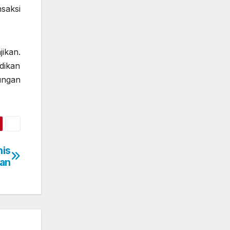
saksi
ikan.
dikan
ungan
nis
gan