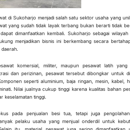
wat di Sukoharjo menjadi salah satu sektor usaha yang uni
wat yang sudah tidak layak terbang bukan berarti tidak ber
dapat dimanfaatkan kembali. Sukoharjo sebagai wilayah
ndukung menjadikan bisnis ini berkembang secara bertaha
 daerah.
awat komersial, militer, maupun pesawat latih yang 
trasi dan perizinan, pesawat tersebut dibongkar untuk di
 Komponen seperti aluminium, baja ringan, mesin, kabel, h
minati. Nilai jualnya cukup tinggi karena kualitas bahan p
r keselamatan tinggi.
kus pada penjualan besi tua, tetapi juga pengolaha
nyak pelaku usaha yang menjual onderdil untuk kebu
Selain itu, material pesawat juga sering dimanfaatkan 