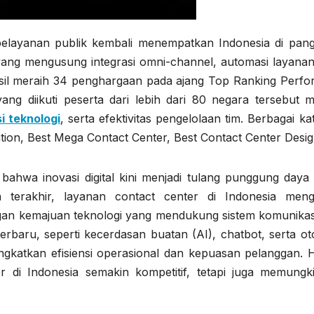
elayanan publik kembali menempatkan Indonesia di pan
l yang mengusung integrasi omni-channel, automasi layanan
sil meraih 34 penghargaan pada ajang Top Ranking Perfo
ang diikuti peserta dari lebih dari 80 negara tersebut me
i teknologi
, serta efektivitas pengelolaan tim. Berbagai ka
ation, Best Mega Contact Center, Best Contact Center Desig
hwa inovasi digital kini menjadi tulang punggung daya 
terakhir, layanan contact center di Indonesia meng
gan kemajuan teknologi yang mendukung sistem komunikas
rbaru, seperti kecerdasan buatan (AI), chatbot, serta ot
ngkatkan efisiensi operasional dan kepuasan pelanggan. Ha
 di Indonesia semakin kompetitif, tetapi juga memungk