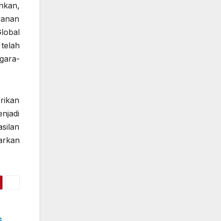
nkan,
yanan
lobal
telah
gara-
rikan
njadi
asilan
arkan
s