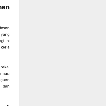
nan
dasan
 yang
i ini
kerja
reka.
rmasi
gguan
n dan