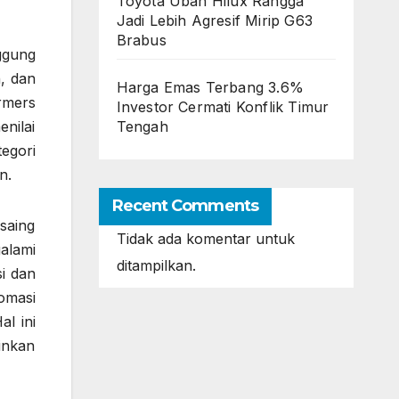
Toyota Ubah Hilux Rangga
Jadi Lebih Agresif Mirip G63
Brabus
ggung
, dan
Harga Emas Terbang 3.6%
rmers
Investor Cermati Konflik Timur
Tengah
nilai
tegori
n.
Recent Comments
saing
Tidak ada komentar untuk
alami
ditampilkan.
i dan
omasi
l ini
inkan