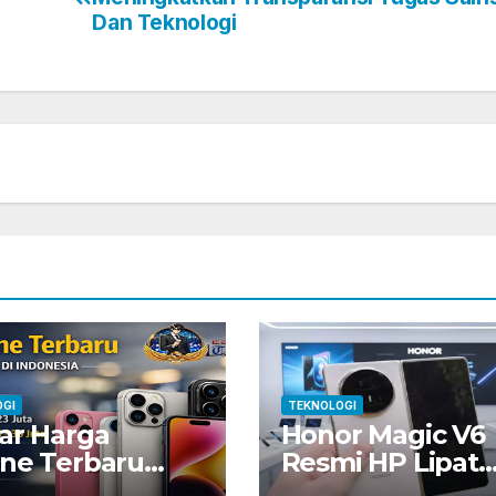
Dan Teknologi
OGI
TEKNOLOGI
ar Harga
Honor Magic V6
ne Terbaru
Resmi HP Lipat
 Lebaran 2026
Tipis dengan