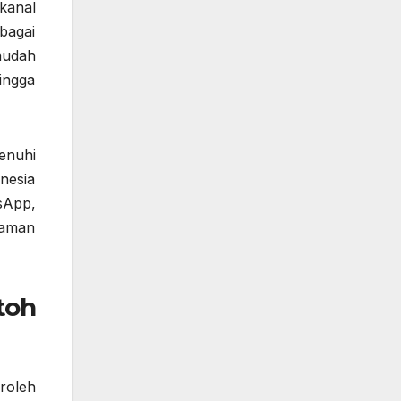
kanal
bagai
mudah
ingga
enuhi
nesia
sApp,
laman
toh
roleh