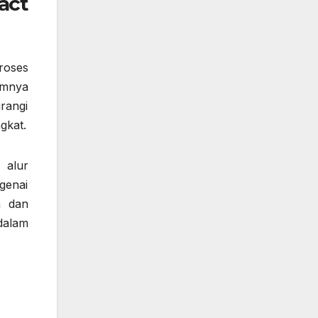
act
roses
umnya
rangi
gkat.
 alur
genai
n dan
dalam