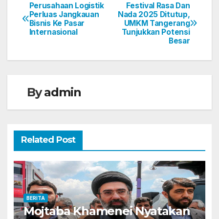
Perusahaan Logistik
Festival Rasa Dan
Navigasi
Perluas Jangkauan
Nada 2025 Ditutup,
Bisnis Ke Pasar
UMKM Tangerang
pos
Internasional
Tunjukkan Potensi
Besar
By
admin
Related Post
BERITA
Mojtaba Khamenei Nyatakan