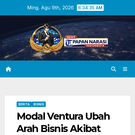
Skip
Ming. Agu 9th, 2026
6:34:36 AM
to
content
BERITA
BISNIS
Modal Ventura Ubah
Arah Bisnis Akibat