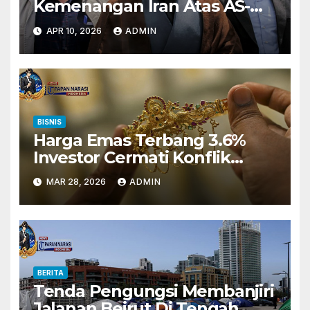
Kemenangan Iran Atas AS-
Israel
APR 10, 2026
ADMIN
BISNIS
Harga Emas Terbang 3.6%
Investor Cermati Konflik
Timur Tengah
MAR 28, 2026
ADMIN
BERITA
Tenda Pengungsi Membanjiri
Jalanan Beirut Di Tengah