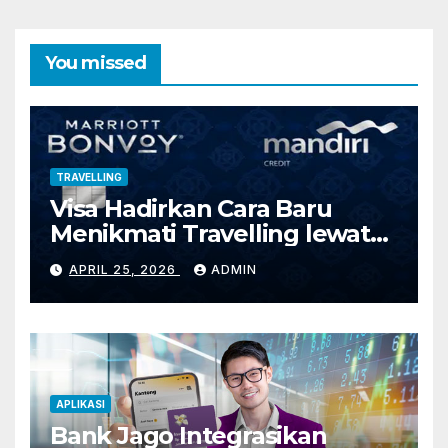
You missed
TRAVELLING
Visa Hadirkan Cara Baru
Menikmati Travelling lewat
Marriott Bonvoy Mandiri
APRIL 25, 2026
ADMIN
Credit Card
APLIKASI
Bank Jago Integrasikan