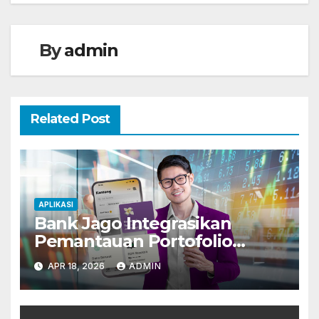
By
admin
Related Post
APLIKASI
Bank Jago Integrasikan
Pemantauan Portofolio
dalam Satu Aplikasi
APR 18, 2026
ADMIN