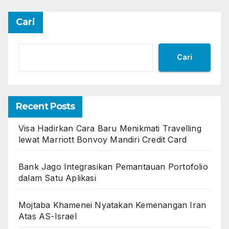
Cari
Cari
Recent Posts
Visa Hadirkan Cara Baru Menikmati Travelling
lewat Marriott Bonvoy Mandiri Credit Card
Bank Jago Integrasikan Pemantauan Portofolio
dalam Satu Aplikasi
Mojtaba Khamenei Nyatakan Kemenangan Iran
Atas AS-Israel