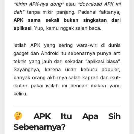
“kirim APK-nya dong”
atau
“download APK ini
deh”
tanpa mikir panjang. Padahal faktanya,
APK sama sekali bukan singkatan dari
aplikasi
. Yup, kamu nggak salah baca.
Istilah APK yang sering wara-wiri di dunia
gadget dan Android itu sebenarnya punya arti
teknis yang jauh dari sekadar “aplikasi biasa”.
Sayangnya, karena udah keburu populer,
banyak orang akhirnya salah kaprah dan ikut-
ikutan pakai istilah ini dengan makna yang
keliru.
APK Itu Apa Sih
Sebenarnya?