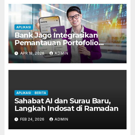
APLIKASI
Bank Jago Integrasikan
Pemantauan Portofolio
dalam Satu Aplikasi
APR 18, 2026
ADMIN
APLIKASI
BERITA
Sahabat AI dan Surau Baru,
Langkah Indosat di Ramadan
FEB 24, 2026
ADMIN