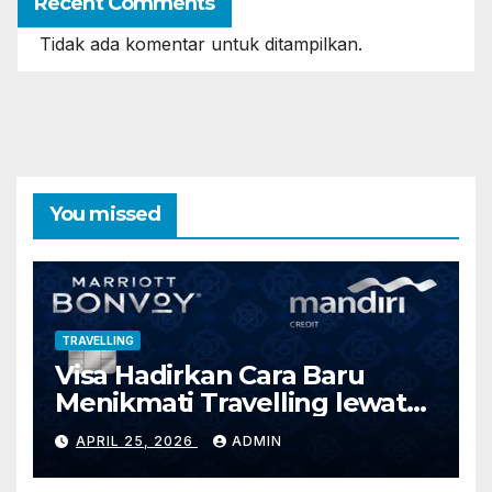
Recent Comments
Tidak ada komentar untuk ditampilkan.
You missed
TRAVELLING
Visa Hadirkan Cara Baru
Menikmati Travelling lewat
Marriott Bonvoy Mandiri
APRIL 25, 2026
ADMIN
Credit Card