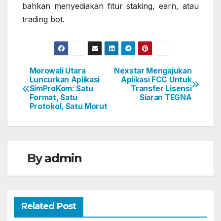
bahkan menyediakan fitur staking, earn, atau
trading bot.
Morowali Utara
Nexstar Mengajukan
Navigasi
Luncurkan Aplikasi
Aplikasi FCC Untuk
SimProKom: Satu
Transfer Lisensi
pos
Format, Satu
Siaran TEGNA
Protokol, Satu Morut
By
admin
Related Post